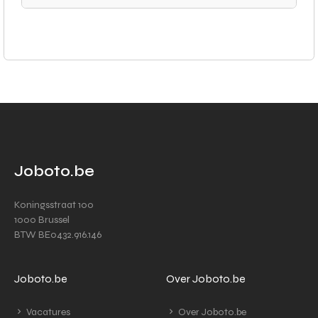
Joboto.be
Koningsstraat 100
1000 Brussel
BTW BE0432.916.146
Joboto.be
Over Joboto.be
Vacatures
Over Joboto.be