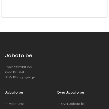
Joboto.be
Koningsstraat 100
1000 Brussel
BTW BE0432.916.146
Joboto.be
Over Joboto.be
Vacatures
Over Joboto.be