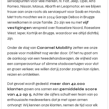
servicepunten voor vele merken, nl. Fiat, Jeep, Opel, Alfa
Romeo, Nissan, Maxus, Abarth en Leapmotor, en we blijven
trouw aan onze roots als servicepunt voor Saab en Honda.
Met trots mochten we in 2024 Garage Deboo in Brugge
verwelkomen in onze familie. Zo zijn we nu met
vijf
vestigingen
verspreid over Roeselare Noord, Roeselare
West, Ieper, Kortrijk en Brugge, waardoor we altijd dichtbij
zijn.
Onder de vlag van
Caramel Mobility
zetten we onze
passie voor mobiliteit nog verder door. Of het nu gaat om
de aankoop van een tweedehandswagen, de vrijheid van
een camperavontuur of slimme stadsvoertuigen voor vlot
en groen verkeer, we willen dat jij zonder zorgen kan rijden,
reizen en ontdekken.
Dat gevoel wordt gedeeld:
meer dan 42.000
klanten
gaven ons samen een
gemiddelde score
van 4,2 op 5
. Achter die cijfers schuilt een team van 90
enthousiaste medewerkers dat je met open armen
ontvangt. Wij kennen onze klanten, nemen de tijd voor elk