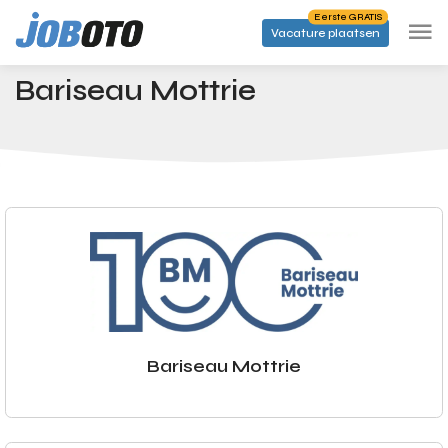
Skip to main content
Eerste GRATIS
Vacature plaatsen
Bedrijven
Bariseau Mottrie
Startpagina
Bariseau Mottrie
Bariseau Mottrie