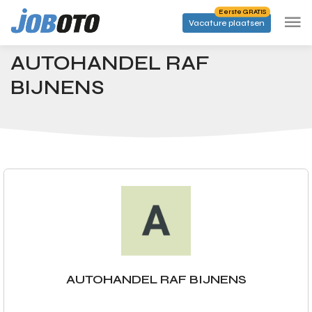
Skip to main content
Eerste GRATIS
Vacature plaatsen
Bedrijven
AUTOHANDEL RAF BIJNENS
Startpagina
AUTOHANDEL RAF
BIJNENS
AUTOHANDEL RAF BIJNENS