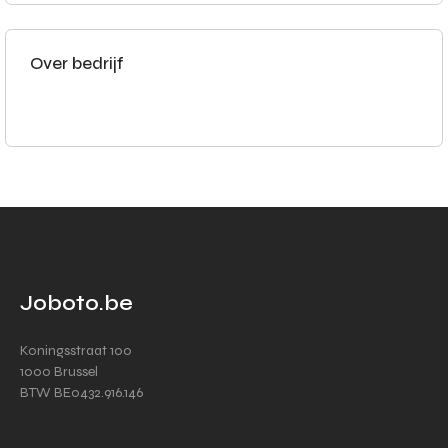
Over bedrijf
Joboto.be
Koningsstraat 100
1000 Brussel
BTW BE0432.916.146