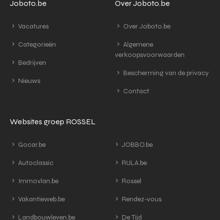
Joboto.be
Over Joboto.be
Vacatures
Over Joboto.be
Categorieën
Algemene
verkoopsvoorwaarden
Bedrijven
Bescherming van de privacy
Nieuws
Contact
Websites groep ROSSEL
Gocar.be
JOBBO.be
Autoclassic
RULA.be
Immovlan.be
Rossel
Vakantieweb.be
Rendez-vous
Landbouwleven.be
De Tijd